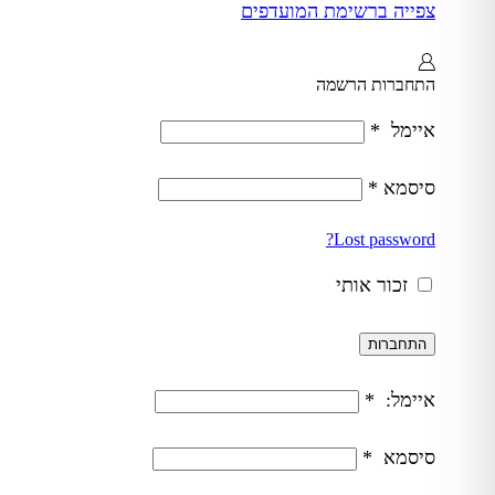
צפייה ברשימת המועדפים
התחברות
הרשמה
איימל
*
סיסמא
*
Lost password?
זכור אותי
התחברות
איימל:
*
סיסמא
*