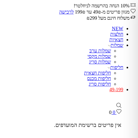
10% הנחה בהרשמה לניוזלטר!
מגוון פריטים מ-49₪ עד 199₪
לרכישה
משלוח חינם מעל ₪299
NEW
חולצות
חצאיות
שמלות
שמלות ערב
שמלות מקסי
שמלות סריג
חליפות
חליפות חצאית
חליפות מכנס
חליפות סריג
49-199
0
0
אין פריטים ברשימת המועדפים.