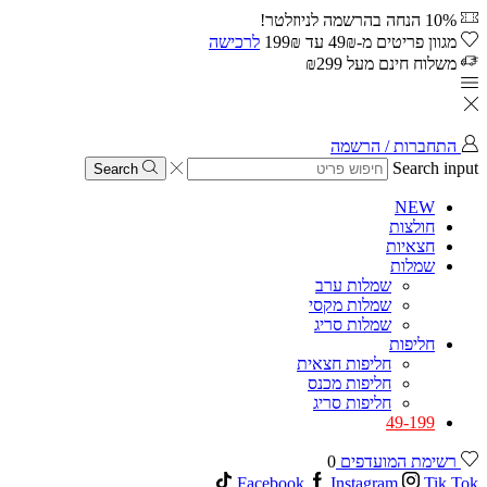
10% הנחה בהרשמה לניוזלטר!
מגוון פריטים מ-49₪ עד 199₪
לרכישה
משלוח חינם מעל ₪299
התחברות / הרשמה
Search input
Search
NEW
חולצות
חצאיות
שמלות
שמלות ערב
שמלות מקסי
שמלות סריג
חליפות
חליפות חצאית
חליפות מכנס
חליפות סריג
49-199
רשימת המועדפים
0
Facebook
Instagram
Tik Tok