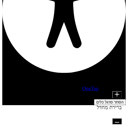
התאמות נגישות
מודולי תוכן
מופעל על ידי
OneTap
Font Size
הסתר סרגל כלים
ברירת מחדל