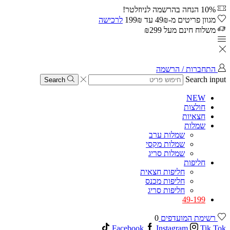
10% הנחה בהרשמה לניוזלטר!
מגוון פריטים מ-49₪ עד 199₪
לרכישה
משלוח חינם מעל ₪299
התחברות / הרשמה
Search input
Search
NEW
חולצות
חצאיות
שמלות
שמלות ערב
שמלות מקסי
שמלות סריג
חליפות
חליפות חצאית
חליפות מכנס
חליפות סריג
49-199
רשימת המועדפים
0
Facebook
Instagram
Tik Tok