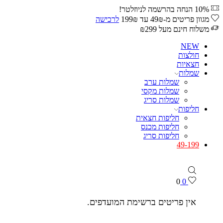
10% הנחה בהרשמה לניוזלטר!
מגוון פריטים מ-49₪ עד 199₪
לרכישה
משלוח חינם מעל ₪299
NEW
חולצות
חצאיות
שמלות
שמלות ערב
שמלות מקסי
שמלות סריג
חליפות
חליפות חצאית
חליפות מכנס
חליפות סריג
49-199
0
0
אין פריטים ברשימת המועדפים.