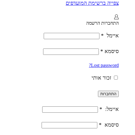
צפייה ברשימת המועדפים
התחברות
הרשמה
איימל
*
סיסמא
*
Lost password?
זכור אותי
התחברות
איימל:
*
סיסמא
*