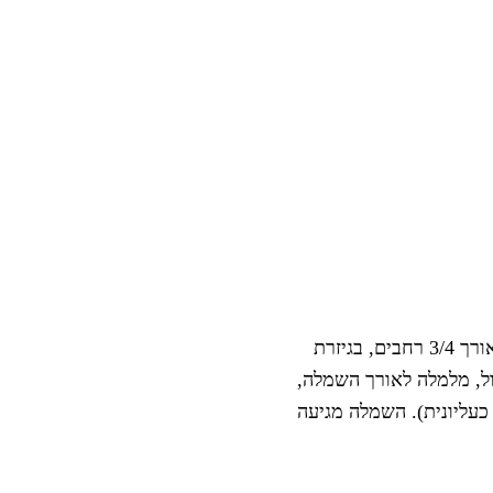
שמלת מעטפה בגזרת אובר סייז מבד אריג קיצי, שרוולי באורך 3/4 רחבים, בגיזרת
וול, מלמלה לאורך השמלה,
כעליונית). השמלה מגיעה