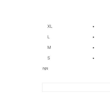
XL
L
M
S
נקה