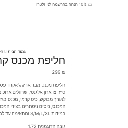
10% הנחה בהרשמה לניוזלטר!
עמוד הבית
חל
חליפת מכנס קר
299
₪
חליפת מכנס מבד אריג ג'אקרד פסים
סייז, צווארון אלגנטי, שרוולים ארוכ
לאורך מבוקש, כיס קדמי, מכנס בגזיר
המכנס, כיסים ניסתרים בצידי המכנ
במידות S/M/L/XL ומתאימה עד למידה 44/46-46/48.
גובה הדוגמנית 1.72