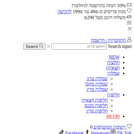
10% הנחה בהרשמה לניוזלטר!
מגוון פריטים מ-49₪ עד 199₪
לרכישה
משלוח חינם מעל ₪299
התחברות / הרשמה
Search input
Search
NEW
חולצות
חצאיות
שמלות
שמלות ערב
שמלות מקסי
שמלות סריג
חליפות
חליפות חצאית
חליפות מכנס
חליפות סריג
49-199
רשימת המועדפים
0
Facebook
Instagram
Tik Tok