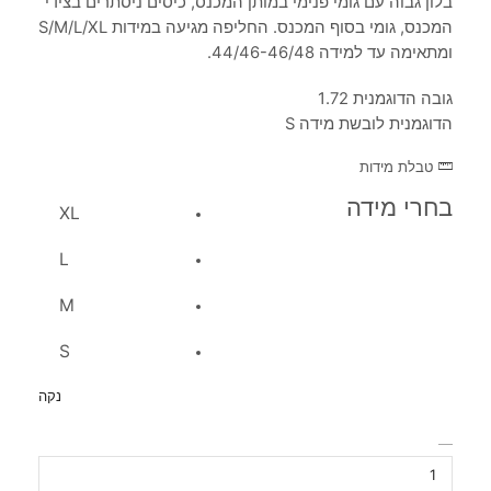
בלון גבוה עם גומי פנימי במותן המכנס, כיסים ניסתרים בצידי
המכנס, גומי בסוף המכנס. החליפה מגיעה במידות S/M/L/XL
ומתאימה עד למידה 44/46-46/48.
גובה הדוגמנית 1.72
הדוגמנית לובשת מידה S
טבלת מידות
בחרי מידה
XL
L
M
S
נקה