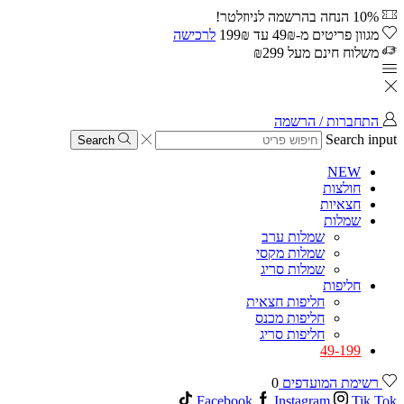
10% הנחה בהרשמה לניוזלטר!
מגוון פריטים מ-49₪ עד 199₪
לרכישה
משלוח חינם מעל ₪299
התחברות / הרשמה
Search input
Search
NEW
חולצות
חצאיות
שמלות
שמלות ערב
שמלות מקסי
שמלות סריג
חליפות
חליפות חצאית
חליפות מכנס
חליפות סריג
49-199
רשימת המועדפים
0
Facebook
Instagram
Tik Tok