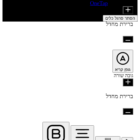
מופעל על ידי
OneTap
Font Size
הסתר סרגל כלים
ברירת מחדל
גופן קריא
גובה שורה
ברירת מחדל