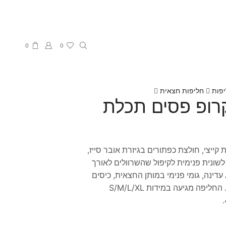
0
0
פות
חליפות חצאית
רופ פסים תכלת
קייצי, חולצת כפתורים בגיזרת אובר סייז,
 לשונית פנימית לקיפול שהשרוולים לאורך
מבוקש, כיס קדמי, חצאית בגיזרה A עדינה, גומי פנימי במותן החצאית, כיסים
ניסתרים, פתח אחורי בגב החצאית. החליפה מגיעה במידות S/M/L/XL