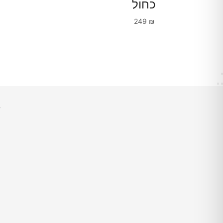
כחול
249
₪
ש