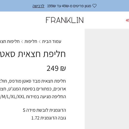
מגוון פריטים מ-49₪ עד 199₪
לרכישה
4
עמוד הבית
חליפות
חליפות חצא
חליפת חצאית סאטן 
249
₪
חליפת חצאית מבד סאטן מודפס, חולצה 
החליפה מגיעה במידות S/M/L/XL/XXL ומתאימה עד למידה 44-46/48.
הדוגמנית לובשת מידה S
גובה הדוגמנית 1.72