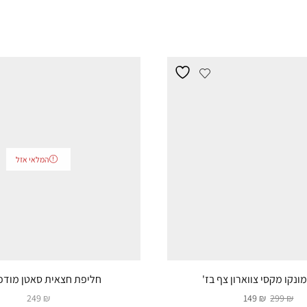
המלאי אזל
נקו מקסי צווארון צף בז'
חליפת חצאית סאטן מודפ
249
₪
149
₪
299
₪