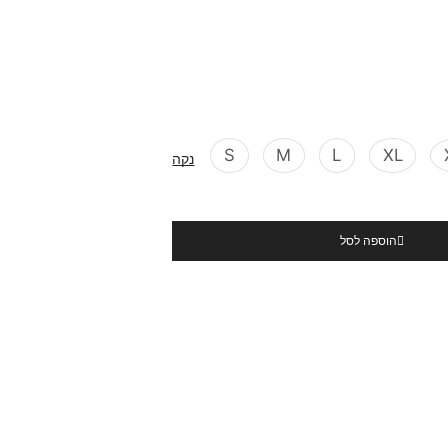
S
M
L
XL
נקה
הוספה לסל