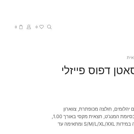
0
0
אית
טן דפוס פייזלי
הלומים, חולצה מכופתרת, צווארון
אלגנטי, שרוולים ארוכים, כפתורים בסיומת המנג'ט, חצאית מקסי באורך 1.00,
גומי במותן החצאית. החליפה מגיעה במידות S/M/L/XL/XXL ומתאימה עד