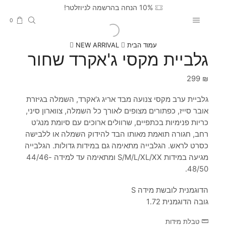
10% הנחה בהרשמה לניוזלטר!
0
עמוד הבית
NEW ARRIVAL
גלביית מקסי ג'אקרד שחור
299
₪
גלביית ערב מקסי צנועה מבד אריג ג'אקרד, השמלה בגיזרת
אובר סייז, כפתורים מצופים לאורך כל השמלה, צווארון סיני,
כריות פנימיות בכתפיים, שרוולים ארוכים עם סיומת מנג'ט
רחב, חגורה תואמת מאותו הבד להידוק השמלה או ללבישה
כסרט לראש. הגלבייה מתאימה גם במידות גדולות. הגלבייה
מגיעה במידות S/M/L/XL/XX ומתאימה עד למידה 44/46-
48/50.
הדוגמנית לובשת מידה S
גובה הדוגמנית 1.72
טבלת מידות