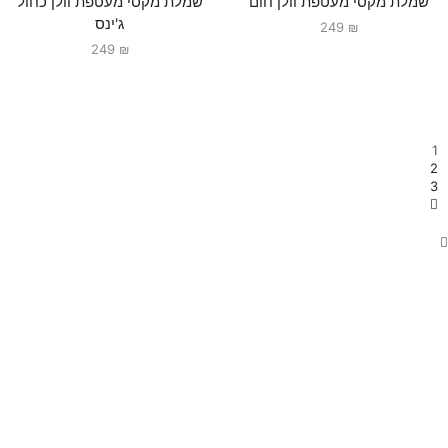
שמלת מקסי מעטפת וולן חום
שמלת מקסי מעטפת וולן כחול
ג'ינס
249
₪
249
₪
1
2
3