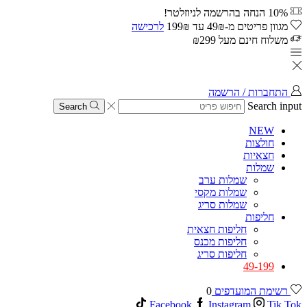
10% הנחה בהרשמה לניוזלטר!
מגוון פריטים מ-49₪ עד 199₪
לרכישה
משלוח חינם מעל ₪299
התחברות / הרשמה
Search input
Search
NEW
חולצות
חצאיות
שמלות
שמלות ערב
שמלות מקסי
שמלות סריג
חליפות
חליפות חצאית
חליפות מכנס
חליפות סריג
49-199
רשימת המועדפים
0
Facebook
Instagram
Tik Tok