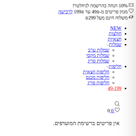
10% הנחה בהרשמה לניוזלטר!
מגוון פריטים מ-49₪ עד 199₪
לרכישה
משלוח חינם מעל ₪299
NEW
חולצות
חצאיות
שמלות
שמלות ערב
שמלות מקסי
שמלות סריג
חליפות
חליפות חצאית
חליפות מכנס
חליפות סריג
49-199
0
0
אין פריטים ברשימת המועדפים.