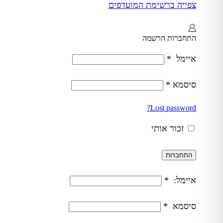
צפייה ברשימת המועדפים
התחברות
הרשמה
איימל
*
סיסמא
*
Lost password?
זכור אותי
התחברות
איימל:
*
סיסמא
*