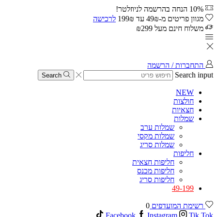
10% הנחה בהרשמה לניוזלטר!
מגוון פריטים מ-49₪ עד 199₪
לרכישה
משלוח חינם מעל ₪299
התחברות / הרשמה
Search input
Search
NEW
חולצות
חצאיות
שמלות
שמלות ערב
שמלות מקסי
שמלות סריג
חליפות
חליפות חצאית
חליפות מכנס
חליפות סריג
49-199
רשימת המועדפים
0
Facebook
Instagram
Tik Tok