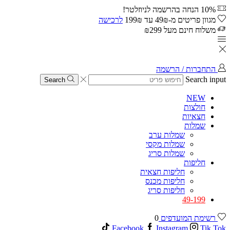
10% הנחה בהרשמה לניוזלטר!
מגוון פריטים מ-49₪ עד 199₪
לרכישה
משלוח חינם מעל ₪299
התחברות / הרשמה
Search input
Search
NEW
חולצות
חצאיות
שמלות
שמלות ערב
שמלות מקסי
שמלות סריג
חליפות
חליפות חצאית
חליפות מכנס
חליפות סריג
49-199
רשימת המועדפים
0
Facebook
Instagram
Tik Tok